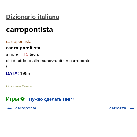
Dizionario italiano
carropontista
carropontista
car·ro·pon·tì·sta
s.m. e f.
TS
tecn.
chi è addetto alla manovra di un carroponte
\
DATA:
1955.
Dizionario Italiano
.
Игры ⚽
Нужно сделать НИР?
carroponte
carrozza