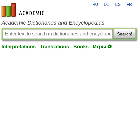
RU
DE
ES
FR
en-academic.com
Academic Dictionaries and Encyclopedias
Search!
Interpretations
Translations
Books
Игры ⚽