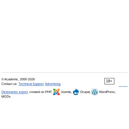
© Academic, 2000-2026
18+
Contact us:
Technical Support
,
Advertising
Dictionaries export
, created on PHP,
Joomla,
Drupal,
WordPress,
MODx.